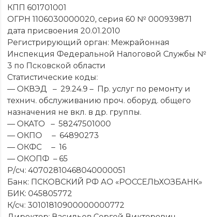
КПП 601701001
ОГРН 1106030000020, серия 60 № 000939871
дата присвоения 20.01.2010
Регистрирующий орган: Межрайонная
Инспекция Федеральной Налоговой Службы №
3 по Псковской области
Статистические коды:
— ОКВЭД – 29.24.9 – Пр. услуг по ремонту и
технич. обслуживанию проч. оборуд. общего
назначения не вкл. в др. группы.
— ОКАТО – 58247501000
— ОКПО – 64890273
— ОКФС – 16
— ОКОПФ – 65
Р/сч: 40702810468040000051
Банк: ПСКОВСКИЙ РФ АО «РОССЕЛЬХОЗБАНК»
БИК: 045805772
К/сч: 30101810900000000772
Директор: Васильев Сергей Викторович